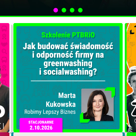
pinii
szeniem skupiającym osoby
enckich i społecznych
budowania wartości