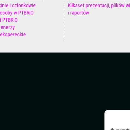
inie i członkowie
Kilkaset prezentacji, plików w
osoby w PTBRiO
i raportów
d PTBRiO
renerzy
 ekspereckie