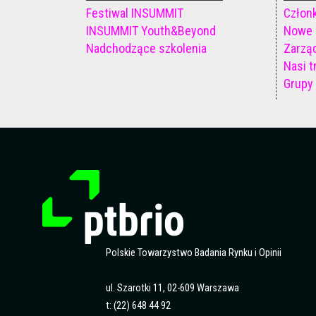
Festiwal INSUMMIT
Członk
INSUMMIT Youth&Beyond
Nowe 
Nadchodzące szkolenia
Zarzą
Nasi t
Grupy
Polskie Towarzystwo Badania Rynku i Opinii
ul. Szarotki 11, 02-609 Warszawa
t: (22) 648 44 92