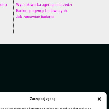
ideo
Wyszukiwarka agencji i narzędzi
Rankingi agencji badawczych
Jak zamawiać badania
Zarządzaj zgodą