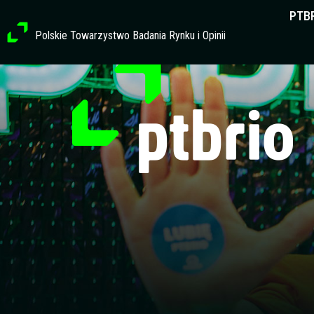
Przejdź
PTB
do
Polskie Towarzystwo Badania Rynku i Opinii
treści