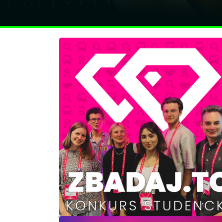
Polskie Towarzystwo Badania Rynku i O
Od 1994 roku jesteśmy największym w Polsce stowarzy
profesjonalnie zajmujące się badaniem zachowań konsum
oraz wykorzystaniem insightów do wspierania rozwoju i 
organizacji i marek.
DOŁĄCZ