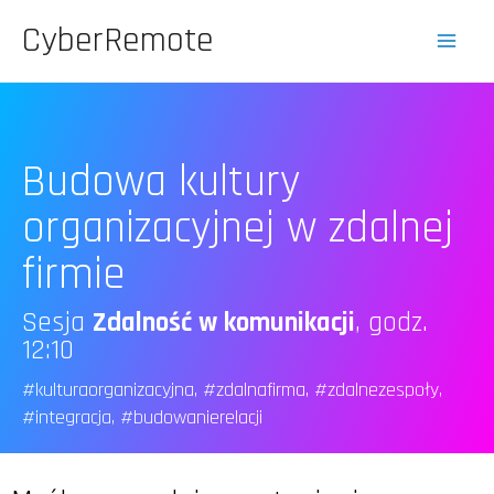
CyberRemote
Budowa kultury
organizacyjnej w zdalnej
firmie
Sesja
Zdalność w komunikacji
, godz.
12:10
#kulturaorganizacyjna, #zdalnafirma, #zdalnezespoły,
#integracja, #budowanierelacji