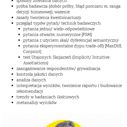
sposoby zbierania danych
próba badawcza (dobór próby, błąd pomiaru vs. ranga
decyzji biznesowej), ważenie
zasady tworzenia kwestionariuszy
przegląd typów pytań/ technik badawczych
pytania jedno/ wielo-odpowiedziowe
pytania otwarte, numeryczne [PSM]
pytania z użyciem skal/ dyferencjał semantyczny
pytania eksperymentalne (typu trade-off) [MaxDiff,
Conjoint]
test Utajonych Skojarzeń (Implicit/ Intuitive
Assotiations)
zaangażowanie respondentów/ grywalizacja
kontrola jakości danych
analiza danych
interpretacja wyników, tworzenie raportu i budowanie
rekomendacji
trendy w badaniach ilościowych
metanalizy wyników