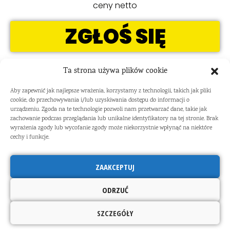
ceny netto
ZGŁOŚ SIĘ
Ta strona używa plików cookie
W CENIE: udział w szkoleniu, materiały elektroniczne,
certyfikat elektroniczny
Aby zapewnić jak najlepsze wrażenia, korzystamy z technologii, takich jak pliki
cookie, do przechowywania i/lub uzyskiwania dostępu do informacji o
urządzeniu. Zgoda na te technologie pozwoli nam przetwarzać dane, takie jak
zachowanie podczas przeglądania lub unikalne identyfikatory na tej stronie. Brak
wyrażenia zgody lub wycofanie zgody może niekorzystnie wpłynąć na niektóre
cechy i funkcje.
Kontakt:
SZKOŁA INSIGHTÓW PTBRiO
ZAAKCEPTUJ
ul. Szarotki 11, 02-609 Warszawa
e:
szkola@ptbrio.pl
ODRZUĆ
t.: 22 648 44 92
SZCZEGÓŁY
polityka prywatności
regulamin