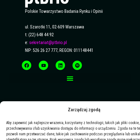
Polskie Towarzystwo Badania Rynku i Opinii
ul. Szarotki 11, 02-609 Warszawa
t: (22) 648 44 92
e:
sekretariat@ptbrio.pl
NIP: 526 26 27 777, REGON: 011148441
F
Y
L
S
a
o
i
p
c
u
n
o
e
t
k
t
b
u
e
i
o
b
d
f
o
e
i
y
k
n
Zarządzaj zgodą
Aby zapewnić jak najlepsze wrażenia, korzystamy z technologii, takich jak pliki cookie,
przechowywania i/lub uzyskiwania dostępu do informacji o urządzeniu. Zgoda na te t
pozwoli nam przetwarzać dane, takie jak zachowanie podczas przeglądania lub unika
identyfikatory na tej stronie. Brak wyrażenia zgody lub wycofanie zgody może niekorzy