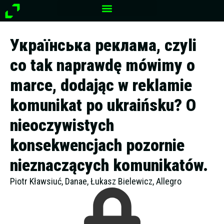
Przejdź
do
treści
Українська реклама, czyli
co tak naprawdę mówimy o
marce, dodając w reklamie
komunikat po ukraińsku? O
nieoczywistych
konsekwencjach pozornie
nieznaczących komunikatów.
Piotr Kławsiuć, Danae, Łukasz Bielewicz, Allegro