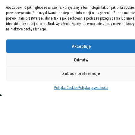
Aby zapewnić jak najlepsze wrażenia, korzystamy z technologii, takich jak pliki cookie,
przechowywania i/lub uzyskiwania dostępu do informacji o urządzeniu. Zgoda na te t
pozwoli nam przetwarzać dane, takie jak zachowanie podczas przeglądania lub unika
identyfikatory na tej stronie. Brak wyrażenia zgody lub wycofanie zgody może niekorzy
na niektóre cechy i funkcje.
Akceptuję
Odmów
Polskie Towarzystwo Badania Rynku i Opinii
Zobacz preferencje
ul. Szarotki 11, 02-609 Warszawa
Polityka Cookies
Polityka prywatności
t: (22) 648 44 92
e:
sekretariat@ptbrio.pl
NIP: 526 26 27 777, REGON: 011148441
F
Y
L
S
a
o
i
p
c
u
n
o
e
t
k
t
b
u
e
i
o
b
d
f