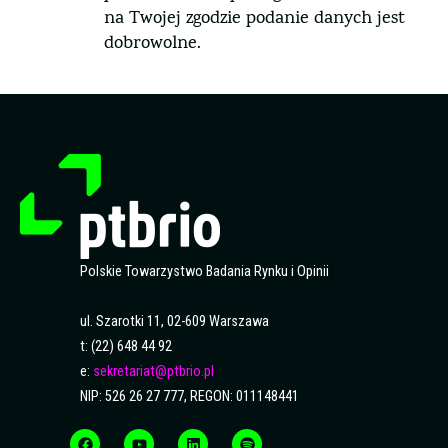
na Twojej zgodzie podanie danych jest
dobrowolne.
Polskie Towarzystwo Badania Rynku i Opinii
ul. Szarotki 11, 02-609 Warszawa
t: (22) 648 44 92
e:
sekretariat@ptbrio.pl
NIP: 526 26 27 777, REGON: 011148441
F
Y
L
S
a
o
i
p
c
u
n
o