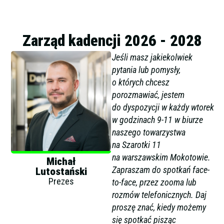
Zarząd kadencji 2026 - 2028
Jeśli masz jakiekolwiek
pytania lub pomysły,
o których chcesz
porozmawiać, jestem
do dyspozycji w każdy wtorek
w godzinach 9-11 w biurze
naszego towarzystwa
na Szarotki 11
na warszawskim Mokotowie.
Michał
Zapraszam do spotkań face-
Lutostański
Prezes
to-face, przez zooma lub
rozmów telefonicznych. Daj
proszę znać, kiedy możemy
się spotkać pisząc