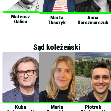
Mateusz
Marta
Anna
Galica
Tkaczyk
Karczmarczuk
Sąd koleżeński
Kuba
Maria
Piotrek