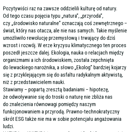
Pozytywiści raz na zawsze oddzielili kulturę od natury.
Od tego czasu pojęcia typu „natura”, „przyroda”,
czy „środowisko naturalne” oznaczają coś zewnętrznego –
świat, który nas otacza, ale nie nas samych. Takie myślenie
umożliwiło rewolucję przemysłową i trwający do dziś
wzrost i rozwój. W erze kryzysu klimatycznego ten proces
poszedł jeszcze dalej. Ekologia, nauka o relacjach między
organizmami a ich środowiskiem, została zepchnięta
do lewackiego narożnika, a słowo „Ekolog” bardziej kojarzy
się z przyklejającym się do asfaltu radykalnym aktywistą,
niż z przedstawicielem nauki.
Stawiamy – popartą zresztą badaniami – hipotezę,
że odwoływanie się do troski o naturę nie zbliża nas
do znalezienia równowagi pomiędzy naszym
funkcjonowaniem a przyrodą. Prawno-technokratyczny
skrót ESG także nie ma w sobie potencjału angażowania
ludzi.