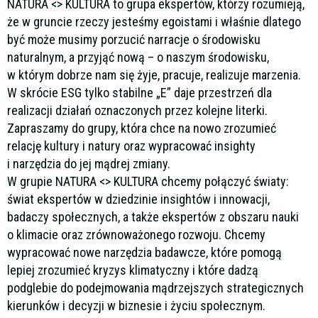
NATURA <> KULTURA to grupa ekspertów, którzy rozumieją,
że w gruncie rzeczy jesteśmy egoistami i właśnie dlatego
być może musimy porzucić narracje o środowisku
naturalnym, a przyjąć nową – o naszym środowisku,
w którym dobrze nam się żyje, pracuje, realizuje marzenia.
W skrócie ESG tylko stabilne „E” daje przestrzeń dla
realizacji działań oznaczonych przez kolejne literki.
Zapraszamy do grupy, która chce na nowo zrozumieć
relację kultury i natury oraz wypracować insighty
i narzędzia do jej mądrej zmiany.
W grupie NATURA <> KULTURA chcemy połączyć światy:
świat ekspertów w dziedzinie insightów i innowacji,
badaczy społecznych, a także ekspertów z obszaru nauki
o klimacie oraz zrównoważonego rozwoju. Chcemy
wypracować nowe narzędzia badawcze, które pomogą
lepiej zrozumieć kryzys klimatyczny i które dadzą
podglebie do podejmowania mądrzejszych strategicznych
kierunków i decyzji w biznesie i życiu społecznym.