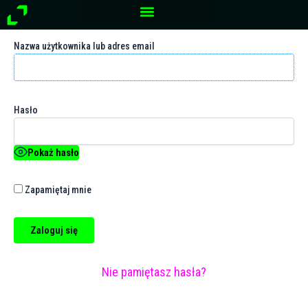
Log In
Przejdź
do
treści
Nazwa użytkownika lub adres email
Hasło
Pokaż hasło
Zapamiętaj mnie
Nie pamiętasz hasła?