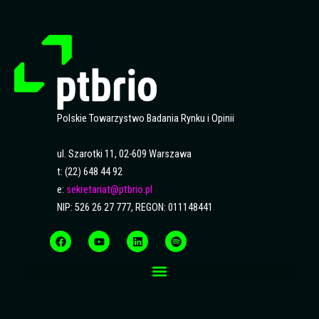
Polskie Towarzystwo Badania Rynku i Opinii
ul. Szarotki 11, 02-609 Warszawa
t: (22) 648 44 92
e:
sekretariat@ptbrio.pl
NIP: 526 26 27 777, REGON: 011148441
F
Y
L
S
a
o
i
p
c
u
n
o
e
t
k
t
b
u
e
i
o
b
d
f
o
e
i
y
k
n