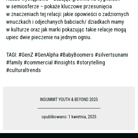
w semiosferze – pokaże kluczowe przesunięcia
w znaczeniach tej relacji: jakie opowieści o zadziornych
wnuczkach i odjechanych babciach/ dziadkach mamy
w kulturze oraz jak marki pokazując takie relacje mogą
upiec dwie pieczenie na jednym ogniu.
TAGI: #GenZ #GenAlpha #BabyBoomers #silvertsunami
#family #commercial #insights #storytelling
#culturaltrends
INSUMMIT YOUTH & BEYOND 2025
opublikowano:
1 kwietnia, 2025