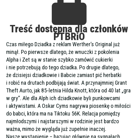
Treść dostępna dla członków
PTBRiO
Czas miłego Dziadka z reklam Werther’s Original już
minął. Po pierwsze dlatego, że wnuczki z pokolenia
Alpha i Zet są w stanie szybko zamówić cukierki
i nie potrzebują do tego dziadka. Po drugie dlatego,
że dzisiejsi dziadkowie i Babcie zamiast pić herbatki
i robić na drutach podbijają świat. A przynajmniej Grant
Theft Aurto, jak 85-letnia Hilda Knott, która od 40 lat „gra
w gry”. Ale dla Alph ich dziadkowie byli punkowcami
i aktywistami. A Oskar Cyms nagrywa piosenkę o miłości
do babci, która ma na Tiktoku 56K. Relacja pomiędzy
najmłodszymi i najstarszymi w rodzinie jest bardzo
ważna, mimo że wygląda już zupełnie inaczej.
Nasze wystąpienie – bazując głównie na sygnałach