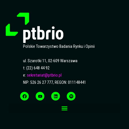
Polskie Towarzystwo Badania Rynku i Opinii
ul. Szarotki 11, 02-609 Warszawa
t: (22) 648 44 92
e:
sekretariat@ptbrio.pl
NIP: 526 26 27 777, REGON: 011148441
F
Y
L
S
a
o
i
p
c
u
n
o
e
t
k
t
b
u
e
i
o
b
d
f
o
e
i
y
k
n