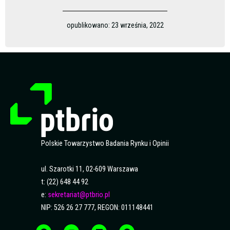
opublikowano:
23 września, 2022
Polskie Towarzystwo Badania Rynku i Opinii
ul. Szarotki 11, 02-609 Warszawa
t: (22) 648 44 92
e:
sekretariat@ptbrio.pl
NIP: 526 26 27 777, REGON: 011148441
F
Y
L
S
a
o
i
p