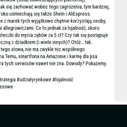
 jak się zachować wobec tego zagrożenia, tym bardziej,
ko uśmiechają się także Shein i AliExpress.
 z marek tych wyjątkowo chętnie korzystają osoby,
i allegrowiczami. Co to jednak za lojalność, skoro
oteczki do mycia zębów za 5 zł? Czy tak się postępuje
czną z dziadkiem (i wiele innych)? Otóż… tak.
ć tego słowa, nie ma zwykle nic wspólnego
na Temu, smartfona na Amazonie i karmę dla psa
która tych serwisów nawet nie zna. Dowody? Pokażemy.
rategia #udziałyrynkowe #lojalność
nesowe