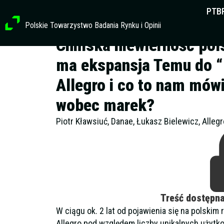
Przejdź
PTB
do
Polskie Towarzystwo Badania Rynku i Opinii
treści
Chińska niewierność pol
ma ekspansja Temu do “
Allegro i co to nam mówi
wobec marek?
Piotr Kławsiuć, Danae, Łukasz Bielewicz, Allegr
Treść dostępn
W ciągu ok. 2 lat od pojawienia się na polski
Allegro pod względem liczby unikalnych użytk