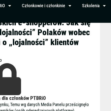
RiO
Członkowie i członkinie
Szkolenia
skich e-shopperów. Jak się
lojalności” Polaków wobec
 o „lojalności” klientów
o
a dla członków PTBRiO
m rynku, Temu wg danych Media Panelu prześcignęło
owników (osób odwiedzających platformę).