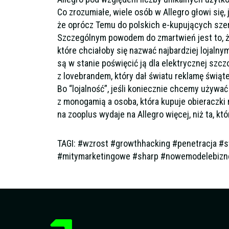
Co zrozumiałe, wiele osób w Allegro głowi się,
że oprócz Temu do polskich e-kupujących szero
Szczególnym powodem do zmartwień jest to, że
które chciałoby się nazwać najbardziej lojalnym
są w stanie poświęcić ją dla elektrycznej szcz
z lovebrandem, który dał światu reklamę świąte
Bo “lojalność”, jeśli koniecznie chcemy używa
z monogamią a osoba, która kupuje obieraczki 
na zooplus wydaje na Allegro więcej, niż ta, 
TAGI: #wzrost #growthhacking #penetracja #st
#mitymarketingowe #sharp #nowemodelebiz