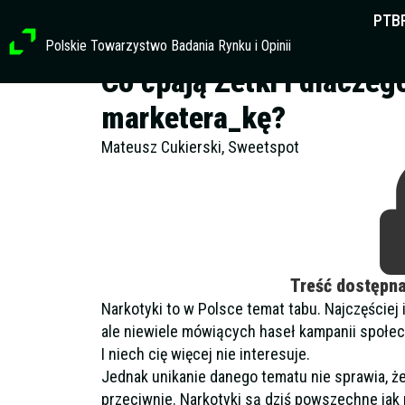
Przejdź
PTB
do
Polskie Towarzystwo Badania Rynku i Opinii
treści
Co ćpają Zetki i dlaczeg
marketera_kę?
Mateusz Cukierski, Sweetspot
Treść dostępn
Narkotyki to w Polsce temat tabu. Najczęściej
ale niewiele mówiących haseł kampanii społec
I niech cię więcej nie interesuje.
Jednak unikanie danego tematu nie sprawia, że
przeciwnie. Narkotyki są dziś powszechne jak 