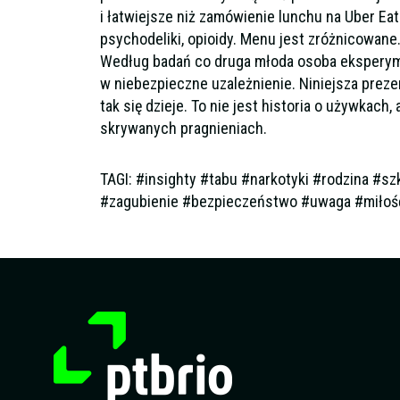
i łatwiejsze niż zamówienie lunchu na Uber Eat
psychodeliki, opioidy. Menu jest zróżnicowane
Według badań co druga młoda osoba eksperymen
w niebezpieczne uzależnienie. Niniejsza preze
tak się dzieje. To nie jest historia o używkach,
skrywanych pragnieniach.
TAGI: #insighty #tabu #narkotyki #rodzina #s
#zagubienie #bezpieczeństwo #uwaga #miłoś