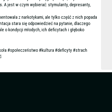
s. A jest w czym wybierać: stymulanty, depresanty,
.
towała z narkotykami, ale tylko część z nich popada
ntacja stara się odpowiedzieć na pytanie, dlaczego
 ale o kondycji młodych, ich deficytach i głęboko
zkoła #społeczeństwo #kultura #deficyty #strach
ć