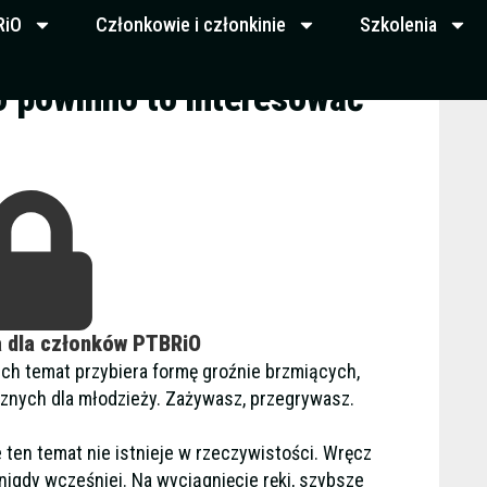
RiO
Członkowie i członkinie
Szkolenia
o powinno to interesować
a dla członków PTBRiO
 ich temat przybiera formę groźnie brzmiących,
znych dla młodzieży. Zażywasz, przegrywasz.
 ten temat nie istnieje w rzeczywistości. Wręcz
nigdy wcześniej. Na wyciągnięcie ręki, szybsze