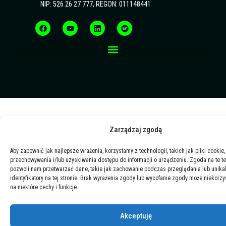
NIP: 526 26 27 777, REGON: 011148441
F
Y
L
S
a
o
i
p
c
u
n
o
e
t
k
t
b
u
e
i
o
b
d
f
o
e
i
y
k
n
Zarządzaj zgodą
Aby zapewnić jak najlepsze wrażenia, korzystamy z technologii, takich jak pliki cookie,
przechowywania i/lub uzyskiwania dostępu do informacji o urządzeniu. Zgoda na te t
pozwoli nam przetwarzać dane, takie jak zachowanie podczas przeglądania lub unika
identyfikatory na tej stronie. Brak wyrażenia zgody lub wycofanie zgody może niekorzy
na niektóre cechy i funkcje.
Akceptuję