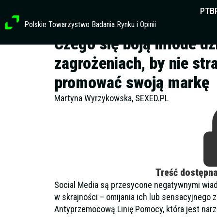
Przejdź
PTB
do
Polskie Towarzystwo Badania Rynku i Opinii
treści
Czego się boją młode d
zagrożeniach, by nie str
promować swoją markę
Martyna Wyrzykowska, SEXED.PL
Treść dostępn
Social Media są przesycone negatywnymi wiad
w skrajności – omijania ich lub sensacyjnego 
Antyprzemocową Linię Pomocy, która jest nar