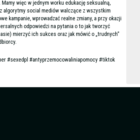
R. Mamy więc w jednym worku edukację seksualną,
z algorytmy social mediów walczące z wszystkim
lowe kampanie, wprowadzać realne zmiany, a przy okazji
rsalnych odpowiedzi na pytania o to jak tworzyć
czasie) mierzyć ich sukces oraz jak mówić o „trudnych”
dbiorcy.
uber #sexedpl #antyprzemocowaliniapomocy #tiktok