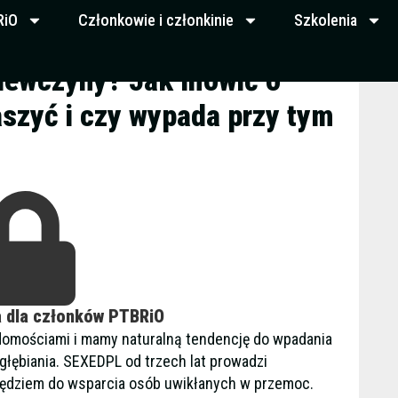
RiO
Członkowie i członkinie
Szkolenia
ziewczyny? Jak mówić o
aszyć i czy wypada przy tym
a dla członków PTBRiO
omościami i mamy naturalną tendencję do wpadania
zgłębiania. SEXEDPL od trzech lat prowadzi
zędziem do wsparcia osób uwikłanych w przemoc.