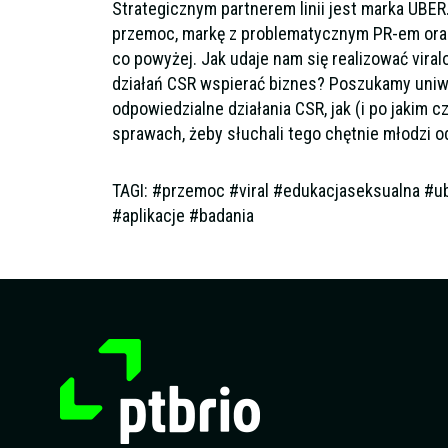
Strategicznym partnerem linii jest marka UBE
przemoc, markę z problematycznym PR-em ora
co powyżej. Jak udaje nam się realizować vira
działań CSR wspierać biznes? Poszukamy uniwe
odpowiedzialne działania CSR, jak (i po jakim 
sprawach, żeby słuchali tego chętnie młodzi o
TAGI: #przemoc #viral #edukacjaseksualna #
#aplikacje #badania