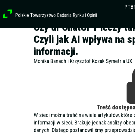
Przejdź
PTB
do
Polskie Towarzystwo Badania Rynku i Opinii
treści
Czy dr ChatGPT leczy ta
Czyli jak AI wpływa na 
informacji.
Monika Banach i Krzysztof Kozak Symetria UX
Treść dostępn
W sieci można trafić na wiele artykułów, które
informacji w sieci. Brakuje jednak analizy obe
danych. Dlatego postanowiliśmy przeprowadzi