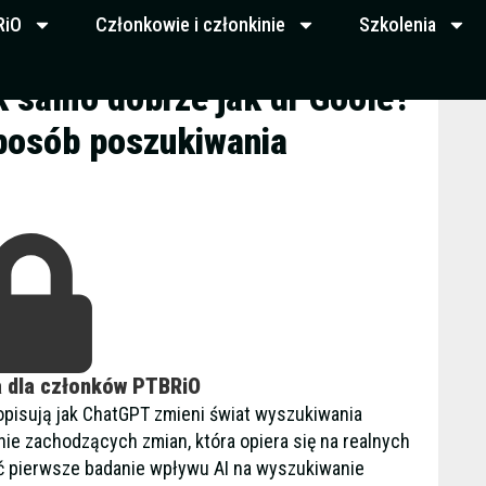
RiO
Członkowie i członkinie
Szkolenia
k samo dobrze jak dr Goole?
sposób poszukiwania
a dla członków PTBRiO
 opisują jak ChatGPT zmieni świat wyszukiwania
cnie zachodzących zmian, która opiera się na realnych
ć pierwsze badanie wpływu AI na wyszukiwanie