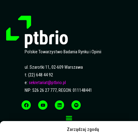
Polskie Towarzystwo Badania Rynku i Opinii
ul. Szarotki 11, 02-609 Warszawa
t: (22) 648 44 92
e:
sekretariat@ptbrio.pl
NIP: 526 26 27 777, REGON: 011148441
F
Y
L
S
a
o
i
p
c
u
n
o
e
t
k
t
b
u
e
i
o
b
d
f
o
e
i
y
k
n
Zarządzaj zgodą