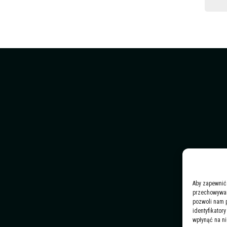
Aby zapewnić 
przechowywani
pozwoli nam 
identyfikator
wpłynąć na ni