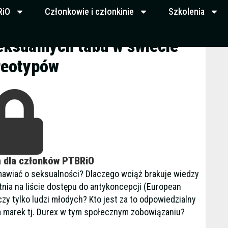
RiO
Członkowie i członkinie
Szkolenia
ksualnych tabu w świecie
reotypów
a dla członków PTBRiO
mawiać o seksualności? Dlaczego wciąż brakuje wiedzy
atnia na liście dostępu do antykoncepcji (European
zy tylko ludzi młodych? Kto jest za to odpowiedzialny
rola marek tj. Durex w tym społecznym zobowiązaniu?