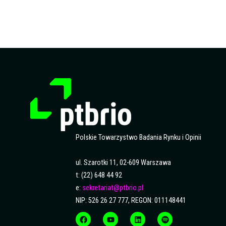
Polskie Towarzystwo Badania Rynku i Opinii
ul. Szarotki 11, 02-609 Warszawa
t: (22) 648 44 92
e:
sekretariat@ptbrio.pl
NIP: 526 26 27 777, REGON: 011148441
F
Y
L
S
a
o
i
p
c
u
n
o