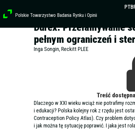
Przejdź
PTB
do
Polskie Towarzystwo Badania Rynku i Opinii
treści
Durex: Przełamywanie se
pełnym ograniczeń i ste
Inga Songin, Reckitt PLEE
Treść dostępn
Dlaczego w XXI wieku wciąż nie potrafimy roz
i edukacji? Polska kolejny rok z rzędu jest ost
Contraception Policy Atlas). Czy problem dotyc
i jak można tę sytuację poprawić. I jaka jest 