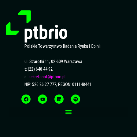
Polskie Towarzystwo Badania Rynku i Opinii
ul. Szarotki 11, 02-609 Warszawa
t: (22) 648 44 92
e:
sekretariat@ptbrio.pl
NIP: 526 26 27 777, REGON: 011148441
F
Y
L
S
a
o
i
p
c
u
n
o
e
t
k
t
b
u
e
i
o
b
d
f
o
e
i
y
k
n