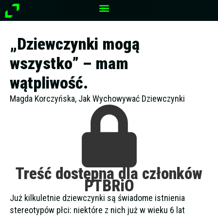
Przejdź
do
treści
„Dziewczynki mogą
wszystko” – mam
wątpliwość.
Magda Korczyńska, Jak Wychowywać Dziewczynki
Treść dostępna dla członków
PTBRiO
Już kilkuletnie dziewczynki są świadome istnienia
stereotypów płci: niektóre z nich już w wieku 6 lat