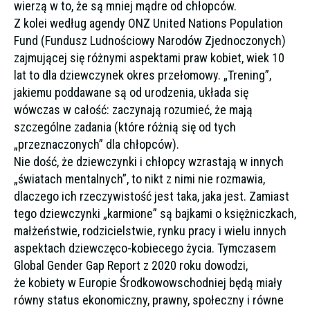
wierzą w to, że są mniej mądre od chłopców.
Z kolei według agendy ONZ United Nations Population
Fund (Fundusz Ludnościowy Narodów Zjednoczonych)
zajmującej się różnymi aspektami praw kobiet, wiek 10
lat to dla dziewczynek okres przełomowy. „Trening”,
jakiemu poddawane są od urodzenia, układa się
wówczas w całość: zaczynają rozumieć, że mają
szczególne zadania (które różnią się od tych
„przeznaczonych” dla chłopców).
Nie dość, że dziewczynki i chłopcy wzrastają w innych
„światach mentalnych”, to nikt z nimi nie rozmawia,
dlaczego ich rzeczywistość jest taka, jaka jest. Zamiast
tego dziewczynki „karmione” są bajkami o księżniczkach,
małżeństwie, rodzicielstwie, rynku pracy i wielu innych
aspektach dziewczęco-kobiecego życia. Tymczasem
Global Gender Gap Report z 2020 roku dowodzi,
że kobiety w Europie Środkowowschodniej będą miały
równy status ekonomiczny, prawny, społeczny i równe