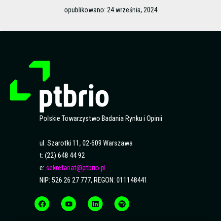
opublikowano:
24 września, 2024
Polskie Towarzystwo Badania Rynku i Opinii
ul. Szarotki 11, 02-609 Warszawa
t: (22) 648 44 92
e:
sekretariat@ptbrio.pl
NIP: 526 26 27 777, REGON: 011148441
F
Y
L
S
a
o
i
p
c
u
n
o
e
t
k
t
b
u
e
i