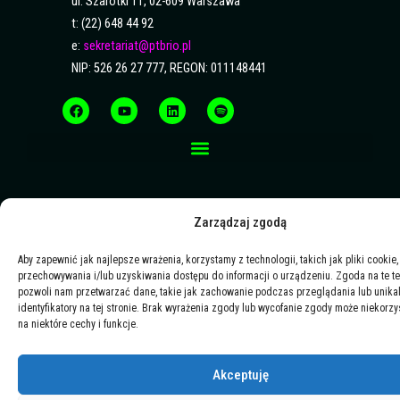
ul. Szarotki 11, 02-609 Warszawa
t: (22) 648 44 92
e:
sekretariat@ptbrio.pl
NIP: 526 26 27 777, REGON: 011148441
F
Y
L
S
a
o
i
p
c
u
n
o
e
t
k
t
b
u
e
i
o
b
d
f
o
e
i
y
k
n
Zarządzaj zgodą
Aby zapewnić jak najlepsze wrażenia, korzystamy z technologii, takich jak pliki cookie,
przechowywania i/lub uzyskiwania dostępu do informacji o urządzeniu. Zgoda na te t
pozwoli nam przetwarzać dane, takie jak zachowanie podczas przeglądania lub unika
identyfikatory na tej stronie. Brak wyrażenia zgody lub wycofanie zgody może niekorzy
na niektóre cechy i funkcje.
Akceptuję