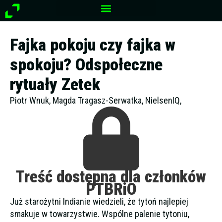
Przejdź
do
treści
Fajka pokoju czy fajka w
spokoju? Odspołeczne
rytuały Zetek
Piotr Wnuk, Magda Tragasz-Serwatka, NielsenIQ,
Treść dostępna dla członków
PTBRiO
Już starożytni Indianie wiedzieli, że tytoń najlepiej
smakuje w towarzystwie. Wspólne palenie tytoniu,