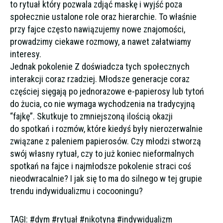
to rytuał który pozwala zdjąć maskę i wyjść poza
społecznie ustalone role oraz hierarchie. To właśnie
przy fajce często nawiązujemy nowe znajomości,
prowadzimy ciekawe rozmowy, a nawet załatwiamy
interesy.
Jednak pokolenie Z doświadcza tych społecznych
interakcji coraz rzadziej. Młodsze generacje coraz
częściej sięgają po jednorazowe e-papierosy lub tytoń
do żucia, co nie wymaga wychodzenia na tradycyjną
“fajkę”. Skutkuje to zmniejszoną ilością okazji
do spotkań i rozmów, które kiedyś były nierozerwalnie
związane z paleniem papierosów. Czy młodzi stworzą
swój własny rytuał, czy to już koniec nieformalnych
spotkań na fajce i najmłodsze pokolenie straci coś
nieodwracalnie? I jak się to ma do silnego w tej grupie
trendu indywidualizmu i cocooningu?
TAGI: #dym #rytuał #nikotyna #indywidualizm