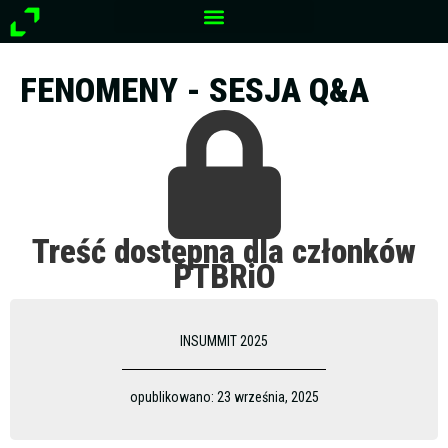
Przejdź
do
treści
FENOMENY - SESJA Q&A
Treść dostępna dla członków
PTBRiO
INSUMMIT 2025
opublikowano:
23 września, 2025