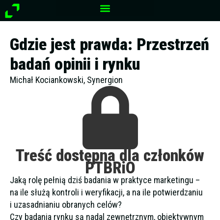
Przejdź
do
treści
Gdzie jest prawda: Przestrzeń
badań opinii i rynku
Michał Kociankowski, Synergion
Treść dostępna dla członków
PTBRiO
Jaką rolę pełnią dziś badania w praktyce marketingu –
na ile służą kontroli i weryfikacji, a na ile potwierdzaniu
i uzasadnianiu obranych celów?
Czy badania rynku są nadal zewnętrznym, obiektywnym