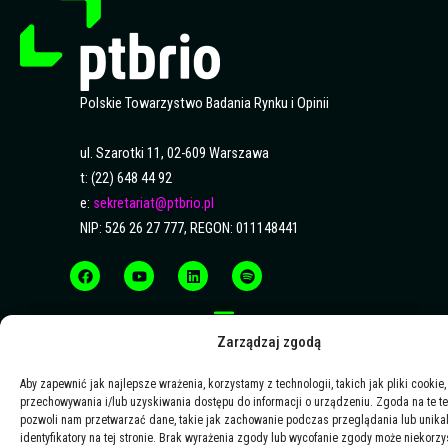
Polskie Towarzystwo Badania Rynku i Opinii
ul. Szarotki 11, 02-609 Warszawa
t: (22) 648 44 92
e:
sekretariat@ptbrio.pl
NIP: 526 26 27 777, REGON: 011148441
F
Y
L
S
a
o
i
p
c
u
n
o
e
t
k
t
b
u
e
i
o
b
d
f
o
e
i
y
Zarządzaj zgodą
k
n
Aby zapewnić jak najlepsze wrażenia, korzystamy z technologii, takich jak pliki cookie,
przechowywania i/lub uzyskiwania dostępu do informacji o urządzeniu. Zgoda na te t
pozwoli nam przetwarzać dane, takie jak zachowanie podczas przeglądania lub unika
identyfikatory na tej stronie. Brak wyrażenia zgody lub wycofanie zgody może niekorzy