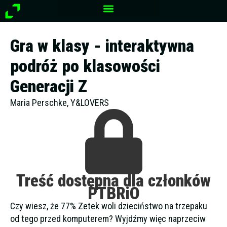
Przejdź
do
treści
Gra w klasy - interaktywna
podróż po klasowości
Generacji Z
Maria Perschke, Y&LOVERS
Treść dostępna dla członków
PTBRiO
Czy wiesz, że 77% Zetek woli dzieciństwo na trzepaku
od tego przed komputerem? Wyjdźmy więc naprzeciw