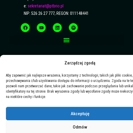
e:
sekretariat@ptbrio.pl
NIP: 526 26 27 777, REGON: 011148441
F
Y
L
S
a
o
i
p
c
u
n
o
e
t
k
t
b
u
e
i
o
b
d
f
o
e
i
y
k
n
Zarządzaj zgodą
Aby zapewnić jak najlepsze wrażenia, korzystamy z technologii, takich jak pliki cookie,
przechowywania i/lub uzyskiwania dostępu do informacji o urządzeniu. Zgoda na te t
pozwoli nam przetwarzać dane, takie jak zachowanie podczas przeglądania lub unika
identyfikatory na tej stronie. Brak wyrażenia zgody lub wycofanie zgody może niekorzy
na niektóre cechy i funkcje.
Akceptuję
Odmów