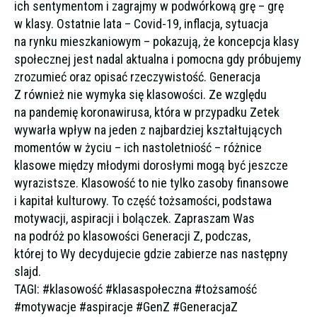
ich sentymentom i zagrajmy w podwórkową grę – grę
w klasy. Ostatnie lata – Covid-19, inflacja, sytuacja
na rynku mieszkaniowym – pokazują, że koncepcja klasy
społecznej jest nadal aktualna i pomocna gdy próbujemy
zrozumieć oraz opisać rzeczywistość. Generacja
Z również nie wymyka się klasowości. Ze względu
na pandemię koronawirusa, która w przypadku Zetek
wywarła wpływ na jeden z najbardziej kształtujących
momentów w życiu – ich nastoletniość – różnice
klasowe między młodymi dorosłymi mogą być jeszcze
wyrazistsze. Klasowość to nie tylko zasoby finansowe
i kapitał kulturowy. To część tożsamości, podstawa
motywacji, aspiracji i bolączek. Zapraszam Was
na podróż po klasowości Generacji Z, podczas,
której to Wy decydujecie gdzie zabierze nas następny
slajd.
TAGI: #klasowość #klasaspołeczna #tożsamość
#motywacje #aspiracje #GenZ #GeneracjaZ