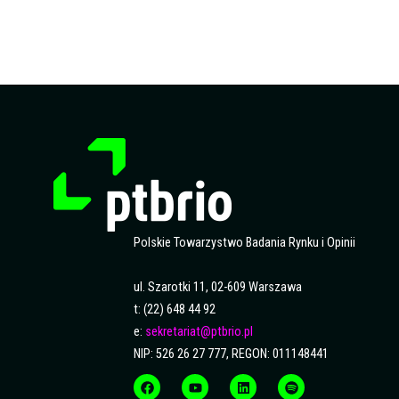
Polskie Towarzystwo Badania Rynku i Opinii
ul. Szarotki 11, 02-609 Warszawa
t: (22) 648 44 92
e:
sekretariat@ptbrio.pl
NIP: 526 26 27 777, REGON: 011148441
F
Y
L
S
a
o
i
p
c
u
n
o