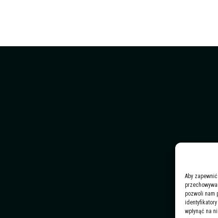
Aby zapewnić 
przechowywani
pozwoli nam 
identyfikator
wpłynąć na ni