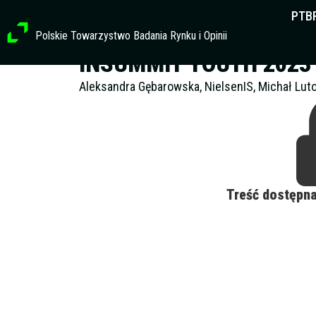
Przejdź
PTB
do
Polskie Towarzystwo Badania Rynku i Opinii
treści
INSUMMIT YOUTH 2023 
Aleksandra Gębarowska, NielsenIS, Michał Luto
Treść dostępn