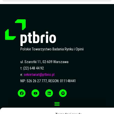
Polskie Towarzystwo Badania Rynku i Opinii
ul. Szarotki 11, 02-609 Warszawa
t: (22) 648 44 92
e:
sekretariat@ptbrio.pl
NIP: 526 26 27 777, REGON: 011148441
F
Y
L
S
a
o
i
p
c
u
n
o
e
t
k
t
b
u
e
i
o
b
d
f
o
e
i
y
k
n