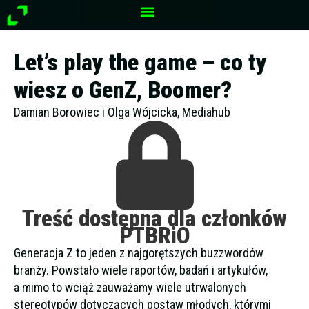
Przejdź
do
treści
Let’s play the game – co ty
wiesz o GenZ, Boomer?
Damian Borowiec i Olga Wójcicka, Mediahub
Treść dostępna dla członków
PTBRiO
Generacja Z to jeden z najgorętszych buzzwordów
branży. Powstało wiele raportów, badań i artykułów,
a mimo to wciąż zauważamy wiele utrwalonych
stereotypów dotyczących postaw młodych, którymi