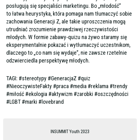
posługują się specjaliści marketingu. Bo „młodość”
to łatwa heurystyka, która pomaga nam tłumaczyć sobie
zachowania Generacji Z, ale takie uproszczenia mogą
utrudniać zrozumienie prawdziwej rzeczywistości
młodych. W formie zabawy-quizu na żywo staramy się
eksperymentalnie pokazać i wytłumaczyć uczestnikom,
dlaczego to „co nam się wydaje”, nie zawsze rzetelnie
odzwierciedla perspektywę młodych.
TAGI: #stereotypy #GeneracjaZ #quiz
#NieoczywisteFakty #praca #media #reklama #trendy
#miłość #ekologia #aktywizm #zarobki #oszczędności
#LGBT #marki #lovebrand
INSUMMIT Youth 2023