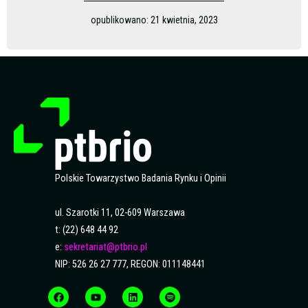
opublikowano:
21 kwietnia, 2023
Polskie Towarzystwo Badania Rynku i Opinii
ul. Szarotki 11, 02-609 Warszawa
t: (22) 648 44 92
e:
sekretariat@ptbrio.pl
NIP: 526 26 27 777, REGON: 011148441
F
Y
L
S
a
o
i
p
c
u
n
o