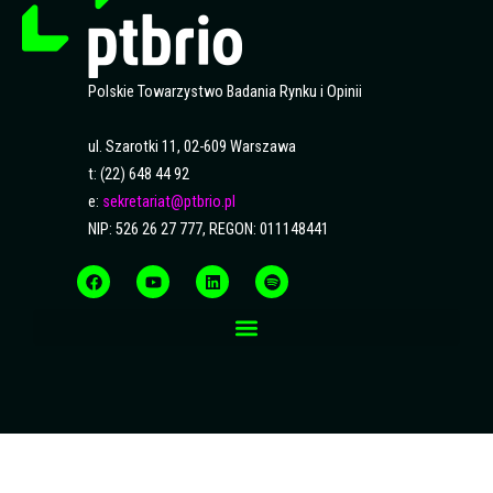
Polskie Towarzystwo Badania Rynku i Opinii
ul. Szarotki 11, 02-609 Warszawa
t: (22) 648 44 92
e:
sekretariat@ptbrio.pl
NIP: 526 26 27 777, REGON: 011148441
F
Y
L
S
a
o
i
p
c
u
n
o
e
t
k
t
b
u
e
i
o
b
d
f
o
e
i
y
k
n