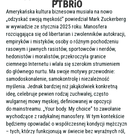
PTBRiO
Amerykańska kultura biznesowa musiała na nowo
„odzyskać swoją męskość” powiedział Mark Zuckerberg
w wywiadzie ze stycznia 2025 roku. Manosfera
rozciągająca się od libertarian i zwolenników autokracji,
empiryków i mistyków, osoby o różnym pochodzeniu
rasowym i jawnych rasistów, sportowców i nerdów,
hedonistów i moralistów, przekroczyła granice
ciemnego Internetu i wlała się szerokim strumieniem
do głównego nurtu. Ma swoje motywy przewodnie:
samodoskonalenie, samokontrolę i niezależność
myślenia. Jednak bardziej niż jakąkolwiek konkretną
ideę, celebruje pewien rodzaj zuchwałej, często
wulgarnej mowy męskiej, definiowanej w opozycji
do mainstreamu. „Your body. My choice” to zawołanie
wychodzące z radykalnej manosfery. W tym kontekście
będziemy opowiadać o współczesnej kondycji mężczyzn
– tych, którzy funkcjonują w świecie bez wyraźnych ról,