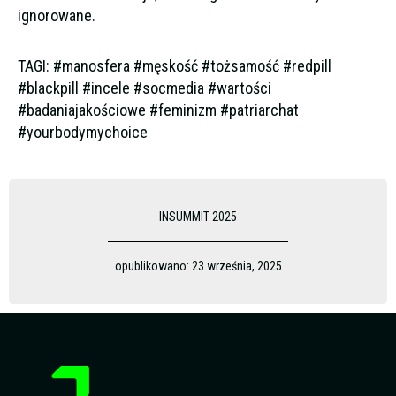
ignorowane.
TAGI: #manosfera #męskość #tożsamość #redpill
#blackpill #incele #socmedia #wartości
#badaniajakościowe #feminizm #patriarchat
#yourbodymychoice
INSUMMIT 2025
opublikowano:
23 września, 2025