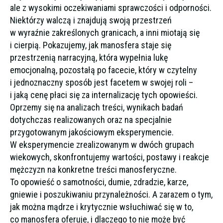
ale z wysokimi oczekiwaniami sprawczości i odporności.
Niektórzy walczą i znajdują swoją przestrzeń
w wyraźnie zakreślonych granicach, a inni miotają się
i cierpią. Pokazujemy, jak manosfera staje się
przestrzenią narracyjną, która wypełnia lukę
emocjonalną, pozostałą po facecie, który w czytelny
i jednoznaczny sposób jest facetem w swojej roli –
i jaką cenę płaci się za internalizację tych opowieści.
Oprzemy się na analizach treści, wynikach badań
dotychczas realizowanych oraz na specjalnie
przygotowanym jakościowym eksperymencie.
W eksperymencie zrealizowanym w dwóch grupach
wiekowych, skonfrontujemy wartości, postawy i reakcje
mężczyzn na konkretne treści manosferyczne.
To opowieść o samotności, dumie, zdradzie, karze,
gniewie i poszukiwaniu przynależności. A zarazem o tym,
jak można mądrze i krytycznie wsłuchiwać się w to,
co manosfera oferuje, i dlaczego to nie może być