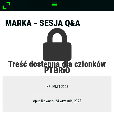
Przejdź
do
treści
MARKA - SESJA Q&A
Treść dostępna dla członków
PTBRiO
INSUMMIT 2025
opublikowano:
24 września, 2025