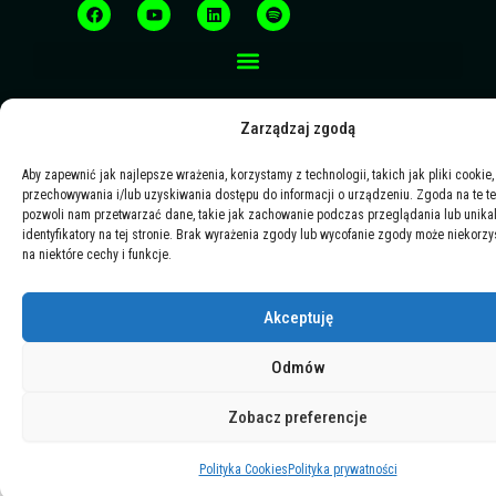
c
u
n
o
e
t
k
t
b
u
e
i
o
b
d
f
o
e
i
y
k
n
Zarządzaj zgodą
Aby zapewnić jak najlepsze wrażenia, korzystamy z technologii, takich jak pliki cookie,
przechowywania i/lub uzyskiwania dostępu do informacji o urządzeniu. Zgoda na te t
pozwoli nam przetwarzać dane, takie jak zachowanie podczas przeglądania lub unika
identyfikatory na tej stronie. Brak wyrażenia zgody lub wycofanie zgody może niekorzy
na niektóre cechy i funkcje.
Akceptuję
Odmów
Zobacz preferencje
Polityka Cookies
Polityka prywatności