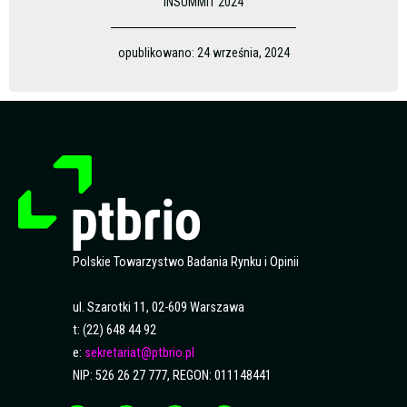
INSUMMIT 2024
opublikowano:
24 września, 2024
Polskie Towarzystwo Badania Rynku i Opinii
ul. Szarotki 11, 02-609 Warszawa
t: (22) 648 44 92
e:
sekretariat@ptbrio.pl
NIP: 526 26 27 777, REGON: 011148441
F
Y
L
S
a
o
i
p