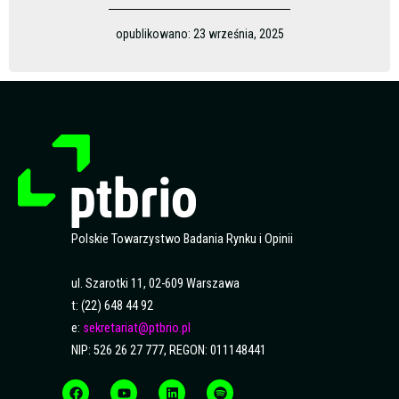
opublikowano:
23 września, 2025
Polskie Towarzystwo Badania Rynku i Opinii
ul. Szarotki 11, 02-609 Warszawa
t: (22) 648 44 92
e:
sekretariat@ptbrio.pl
NIP: 526 26 27 777, REGON: 011148441
F
Y
L
S
a
o
i
p
c
u
n
o