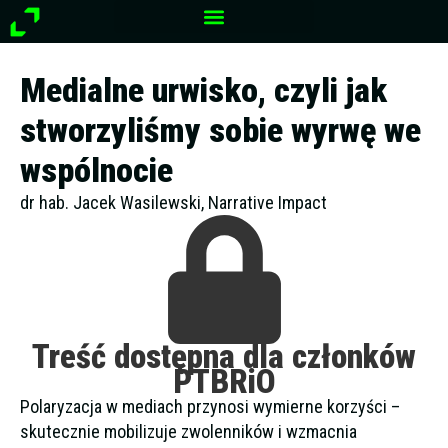
Przejdź
do
treści
Medialne urwisko, czyli jak
stworzyliśmy sobie wyrwę we
wspólnocie
dr hab. Jacek Wasilewski, Narrative Impact
Treść dostępna dla członków
PTBRiO
Polaryzacja w mediach przynosi wymierne korzyści –
skutecznie mobilizuje zwolenników i wzmacnia