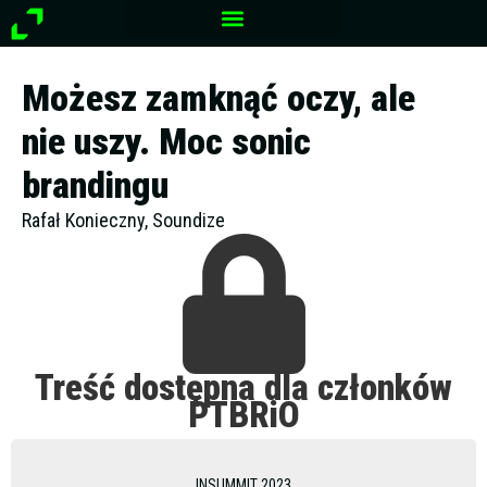
Przejdź
do
treści
Możesz zamknąć oczy, ale
nie uszy. Moc sonic
brandingu
Rafał Konieczny, Soundize
Treść dostępna dla członków
PTBRiO
INSUMMIT 2023