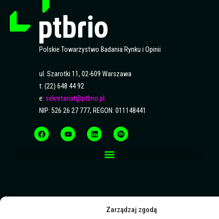
Polskie Towarzystwo Badania Rynku i Opinii
ul. Szarotki 11, 02-609 Warszawa
t: (22) 648 44 92
e:
sekretariat@ptbrio.pl
NIP: 526 26 27 777, REGON: 011148441
F
Y
L
S
a
o
i
p
c
u
n
o
e
t
k
t
b
u
e
i
o
b
d
f
o
e
i
y
k
n
Zarządzaj zgodą