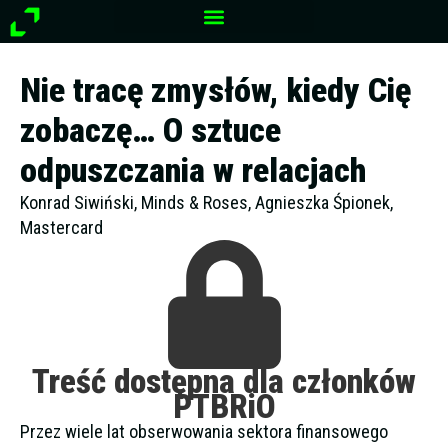
Przejdź
do
treści
Nie tracę zmysłów, kiedy Cię
zobaczę… O sztuce
odpuszczania w relacjach
Konrad Siwiński, Minds & Roses, Agnieszka Śpionek,
Mastercard
Treść dostępna dla członków
PTBRiO
Przez wiele lat obserwowania sektora finansowego