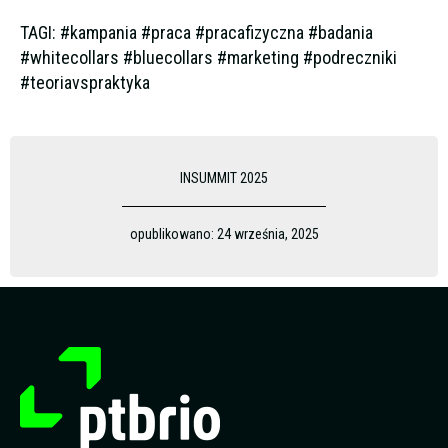
TAGI: #kampania #praca #pracafizyczna #badania
#whitecollars #bluecollars #marketing #podreczniki
#teoriavspraktyka
INSUMMIT 2025
opublikowano:
24 września, 2025