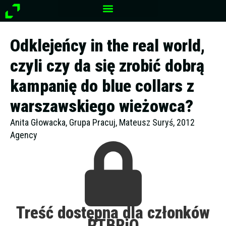
Przejdź
do
treści
Odklejeńcy in the real world,
czyli czy da się zrobić dobrą
kampanię do blue collars z
warszawskiego wieżowca?
Anita Głowacka, Grupa Pracuj, Mateusz Suryś, 2012
Agency
Treść dostępna dla członków
PTBRiO