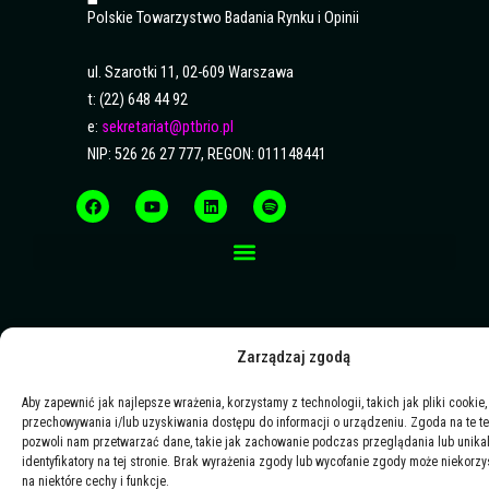
Polskie Towarzystwo Badania Rynku i Opinii
ul. Szarotki 11, 02-609 Warszawa
t: (22) 648 44 92
e:
sekretariat@ptbrio.pl
NIP: 526 26 27 777, REGON: 011148441
F
Y
L
S
a
o
i
p
c
u
n
o
e
t
k
t
b
u
e
i
o
b
d
f
o
e
i
y
k
n
Zarządzaj zgodą
Aby zapewnić jak najlepsze wrażenia, korzystamy z technologii, takich jak pliki cookie,
przechowywania i/lub uzyskiwania dostępu do informacji o urządzeniu. Zgoda na te t
pozwoli nam przetwarzać dane, takie jak zachowanie podczas przeglądania lub unika
identyfikatory na tej stronie. Brak wyrażenia zgody lub wycofanie zgody może niekorzy
na niektóre cechy i funkcje.