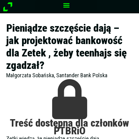
Przejdź
do
treści
Pieniądze szczęście dają –
jak projektować bankowość
dla Zetek , żeby teenhajs się
zgadzał?
Małgorzata Sobańska, Santander Bank Polska
Treść dostępna dla członków
PTBRiO
Zetki wiedzą, że pieniądze szczęście dają,