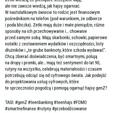
ale nie zawsze wiedzą, jak hajsy ogarniać.
W nastolatkowym świecie to rodzic jest finansowym
pośrednikiem na telefon (pod warunkiem, że odbierze
i poda bliczka). Zetki mają duże i małe pieniądze, różne
sposoby na ich przechowywanie i… chowanie
przed samymi sobą. Mają skarbonki, schowki, papierowe
notatki z zestawieniem wydatków i oszczędności, listy
dłużników i „te grube banknoty, które szkoda wydawać”.
Chcą zbierać doświadczenia, być smartnymi, polują
na dropy i promki, ale… mają też sentyment do lat 90,
rutyny na wszystko, celebrują materialności i czasem
potrzebują odciąć się od cyfrowego świata. Jak podejść
do projektowania usług cyfrowych, które
te sprzeczności pogodzą i pomogą ogarnąć hajsy genZ?
TAGI: #genZ #teenbanking #teenhajs #FOMO
#smartnefinanse #rutyny #przebodźcowanie