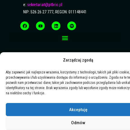
e:
sekretariat@ptbrio.pl
NIP: 526 26 27 777, REGON: 011148441
F
Y
L
S
a
o
i
p
c
u
n
o
e
t
k
t
b
u
e
i
o
b
d
f
o
e
i
y
k
n
Zarządzaj zgodą
Aby zapewnić jak najlepsze wrażenia, korzystamy z technologii, takich jak pliki cookie,
przechowywania i/lub uzyskiwania dostępu do informacji o urządzeniu. Zgoda na te t
pozwoli nam przetwarzać dane, takie jak zachowanie podczas przeglądania lub unika
identyfikatory na tej stronie. Brak wyrażenia zgody lub wycofanie zgody może niekorzy
na niektóre cechy i funkcje.
Akceptuję
Odmów