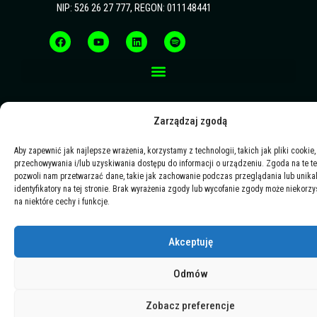
NIP: 526 26 27 777, REGON: 011148441
F
Y
L
S
a
o
i
p
c
u
n
o
e
t
k
t
b
u
e
i
o
b
d
f
o
e
i
y
k
n
Zarządzaj zgodą
Aby zapewnić jak najlepsze wrażenia, korzystamy z technologii, takich jak pliki cookie,
przechowywania i/lub uzyskiwania dostępu do informacji o urządzeniu. Zgoda na te t
pozwoli nam przetwarzać dane, takie jak zachowanie podczas przeglądania lub unika
identyfikatory na tej stronie. Brak wyrażenia zgody lub wycofanie zgody może niekorzy
na niektóre cechy i funkcje.
Akceptuję
Odmów
Zobacz preferencje