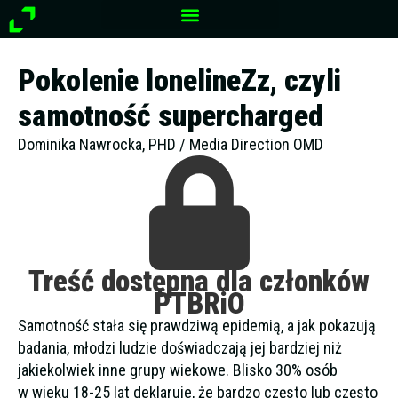
Przejdź
do
treści
Pokolenie lonelineZz, czyli
samotność supercharged
Dominika Nawrocka, PHD / Media Direction OMD
Treść dostępna dla członków
PTBRiO
Samotność stała się prawdziwą epidemią, a jak pokazują
badania, młodzi ludzie doświadczają jej bardziej niż
jakiekolwiek inne grupy wiekowe. Blisko 30% osób
w wieku 18-25 lat deklaruje, że bardzo często lub często