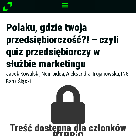
Przejdź
do
treści
Polaku, gdzie twoja
przedsiębiorczość?! – czyli
quiz przedsiębiorczy w
służbie marketingu
Jacek Kowalski, Neuroidea, Aleksandra Trojanowska, ING
Bank Śląski
Treść dostępna dla członków
PTBRiO