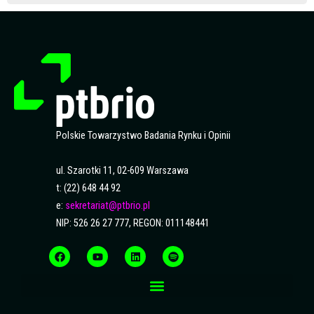
Polskie Towarzystwo Badania Rynku i Opinii
ul. Szarotki 11, 02-609 Warszawa
t: (22) 648 44 92
e:
sekretariat@ptbrio.pl
NIP: 526 26 27 777, REGON: 011148441
F
Y
L
S
a
o
i
p
c
u
n
o
e
t
k
t
b
u
e
i
o
b
d
f
o
e
i
y
k
n