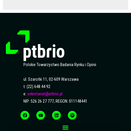
Polskie Towarzystwo Badania Rynku i Opinii
ul. Szarotki 11, 02-609 Warszawa
t: (22) 648 44 92
e:
sekretariat@ptbrio.pl
NIP: 526 26 27 777, REGON: 011148441
F
Y
L
S
a
o
i
p
c
u
n
o
e
t
k
t
b
u
e
i
o
b
d
f