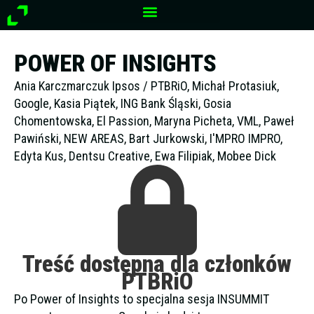
Przejdź
do
treści
POWER OF INSIGHTS
Ania Karczmarczuk Ipsos / PTBRiO, Michał Protasiuk,
Google, Kasia Piątek, ING Bank Śląski, Gosia
Chomentowska, El Passion, Maryna Picheta, VML, Paweł
Pawiński, NEW AREAS, Bart Jurkowski, I'MPRO IMPRO,
Edyta Kus, Dentsu Creative, Ewa Filipiak, Mobee Dick
Treść dostępna dla członków
PTBRiO
Po Power of Insights to specjalna sesja INSUMMIT