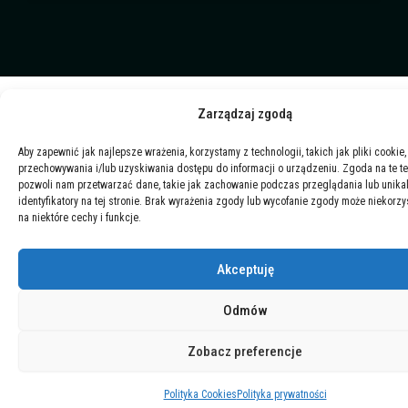
o
e
i
y
k
n
Zarządzaj zgodą
Aby zapewnić jak najlepsze wrażenia, korzystamy z technologii, takich jak pliki cookie,
przechowywania i/lub uzyskiwania dostępu do informacji o urządzeniu. Zgoda na te t
pozwoli nam przetwarzać dane, takie jak zachowanie podczas przeglądania lub unika
identyfikatory na tej stronie. Brak wyrażenia zgody lub wycofanie zgody może niekorzy
na niektóre cechy i funkcje.
Akceptuję
Odmów
Zobacz preferencje
Polityka Cookies
Polityka prywatności