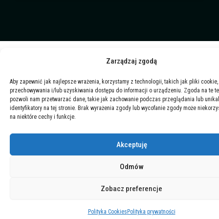
o
e
i
y
k
n
Zarządzaj zgodą
Aby zapewnić jak najlepsze wrażenia, korzystamy z technologii, takich jak pliki cookie,
przechowywania i/lub uzyskiwania dostępu do informacji o urządzeniu. Zgoda na te t
pozwoli nam przetwarzać dane, takie jak zachowanie podczas przeglądania lub unika
identyfikatory na tej stronie. Brak wyrażenia zgody lub wycofanie zgody może niekorzy
na niektóre cechy i funkcje.
Akceptuję
Odmów
Zobacz preferencje
Polityka Cookies
Polityka prywatności