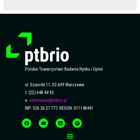
Polskie Towarzystwo Badania Rynku i Opinii
ul. Szarotki 11, 02-609 Warszawa
t: (22) 648 44 92
e:
sekretariat@ptbrio.pl
NIP: 526 26 27 777, REGON: 011148441
F
Y
L
S
a
o
i
p
c
u
n
o
e
t
k
t
b
u
e
i
o
b
d
f