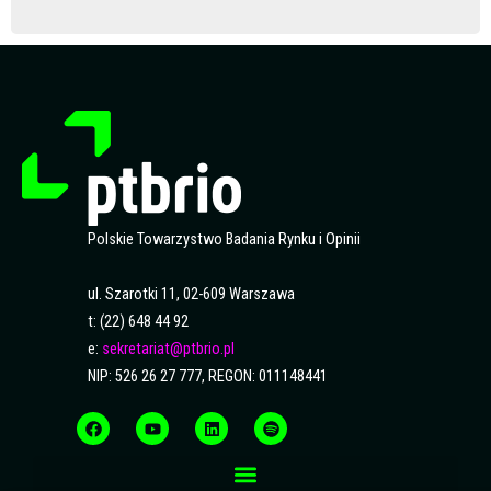
Polskie Towarzystwo Badania Rynku i Opinii
ul. Szarotki 11, 02-609 Warszawa
t: (22) 648 44 92
e:
sekretariat@ptbrio.pl
NIP: 526 26 27 777, REGON: 011148441
F
Y
L
S
a
o
i
p
c
u
n
o
e
t
k
t
b
u
e
i
o
b
d
f