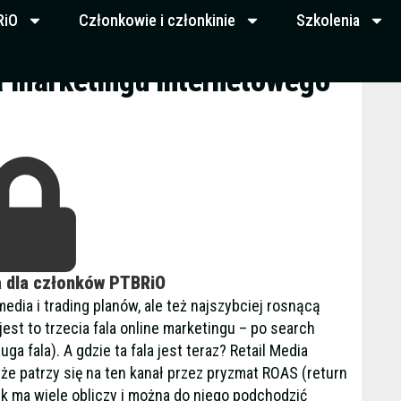
RiO
Członkowie i członkinie
Szkolenia
la marketingu internetowego
a dla członków PTBRiO
media i trading planów, ale też najszybciej rosnącą
jest to trzecia fala online marketingu – po search
ga fala). A gdzie ta fala jest teraz? Retail Media
e patrzy się na ten kanał przez pryzmat ROAS (return
k ma wiele obliczy i można do niego podchodzić