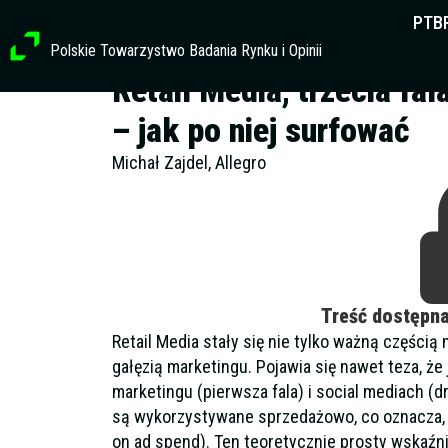
Przejdź
PTB
do
Polskie Towarzystwo Badania Rynku i Opinii
treści
Retail Media, trzecia fa
– jak po niej surfować
Michał Zajdel, Allegro
Treść dostępn
Retail Media stały się nie tylko ważną częścią 
gałęzią marketingu. Pojawia się nawet teza, że 
marketingu (pierwsza fala) i social mediach (dru
są wykorzystywane sprzedażowo, co oznacza, ż
on ad spend). Ten teoretycznie prosty wskaźni