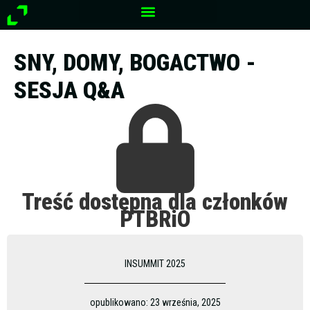
Przejdź
do
treści
SNY, DOMY, BOGACTWO -
SESJA Q&A
Treść dostępna dla członków
PTBRiO
INSUMMIT 2025
opublikowano:
23 września, 2025