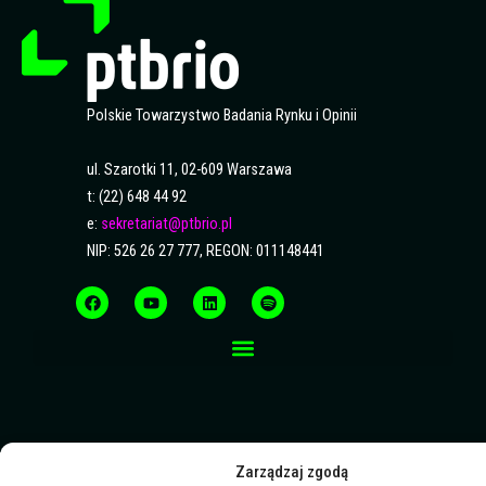
Polskie Towarzystwo Badania Rynku i Opinii
ul. Szarotki 11, 02-609 Warszawa
t: (22) 648 44 92
e:
sekretariat@ptbrio.pl
NIP: 526 26 27 777, REGON: 011148441
F
Y
L
S
a
o
i
p
c
u
n
o
e
t
k
t
b
u
e
i
o
b
d
f
o
e
i
y
k
n
Zarządzaj zgodą