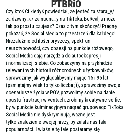
PTBRiO
Czy ktoś Ci kiedyś powiedział, że jesteś za stara_y/
za dziwny_a/ za nudna_y na TikToka, BeReal, a może
tak po prostu czujesz? Czas z tym skończyć! Pragnę
pokazać, że Social Media to przestrzeń dla każdego!
Niezależnie od ilości pryszczy, spektrum
neurotypowości, czy obsesji na punkcie różowego,
Social Media dają narzędzia do autoekspresji
i normalizacji siebie. Co zobaczymy na przykładzie
relewantnych historii różnorodnych użytkowników,
sprawdzimy jak wyglądalibyśmy mając 15 i 95 lat
(pamiętajmy wiek to tylko liczba ;)), sprawdzimy swoje
scenariusze życia w POV, pozwolimy sobie na danie
upustu frustracji w ventach, zrobimy kreatywne selfie,
by w punkcie kulminacyjnym nagrać grupowego TikToka!
Social Media nie dyskryminują, ważne jest
tylko znalezienie swojej niszy, by zalała nas fala
popularności. I właśnie tę fale postaramy się