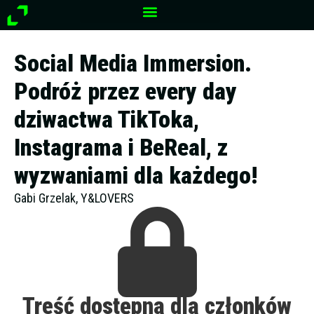
Przejdź
do
treści
Social Media Immersion.
Podróż przez every day
dziwactwa TikToka,
Instagrama i BeReal, z
wyzwaniami dla każdego!
Gabi Grzelak, Y&LOVERS
Treść dostępna dla członków