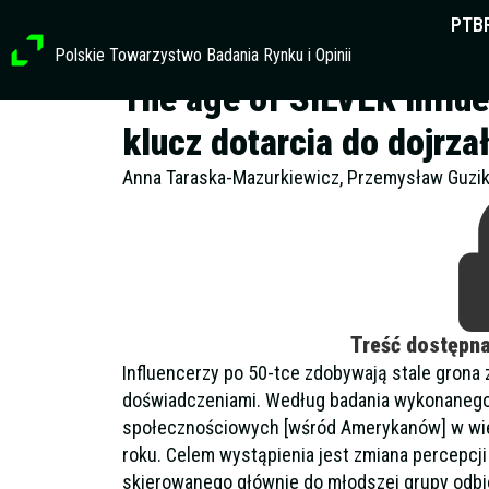
Przejdź
PTB
do
Polskie Towarzystwo Badania Rynku i Opinii
treści
The age of SILVER Influe
klucz dotarcia do dojrz
Anna Taraska-Mazurkiewicz, Przemysław Guzik
Treść dostępn
Influencerzy po 50-tce zdobywają stale grona 
doświadczeniami. Według badania wykonaneg
społecznościowych [wśród Amerykanów] w wiek
roku. Celem wystąpienia jest zmiana percepcji
skierowanego głównie do młodszej grupy odbi