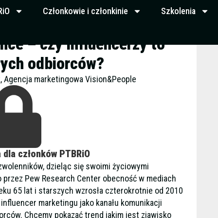
RiO
Członkowie i członkinie
Szkolenia
nce – czy influencerzy to
ałych odbiorców?
, Agencja marketingowa Vision&People
a dla członków PTBRiO
zwolenników, dzieląc się swoimi życiowymi
o przez Pew Research Center obecność w mediach
u 65 lat i starszych wzrosła czterokrotnie od 2010
 influencer marketingu jako kanału komunikacji
orców. Chcemy pokazać trend jakim jest zjawisko