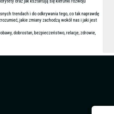
iorytety oraz jak kształtują się kierunki rozwoju
nych trendach i do odkrywania tego, co tak naprawdę
ozumieć, jakie zmiany zachodzą wokół nas i jaki jest
 obawy, dobrostan, bezpieczeństwo, relacje, zdrowie,