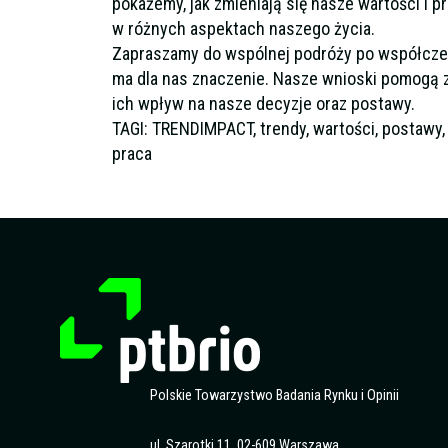
pokażemy, jak zmieniają się nasze wartości i pr
w różnych aspektach naszego życia.
Zapraszamy do wspólnej podróży po współczes
ma dla nas znaczenie. Nasze wnioski pomogą zr
ich wpływ na nasze decyzje oraz postawy.
TAGI: TRENDIMPACT, trendy, wartości, postawy,
praca
Polskie Towarzystwo Badania Rynku i Opinii
ul. Szarotki 11, 02-609 Warszawa