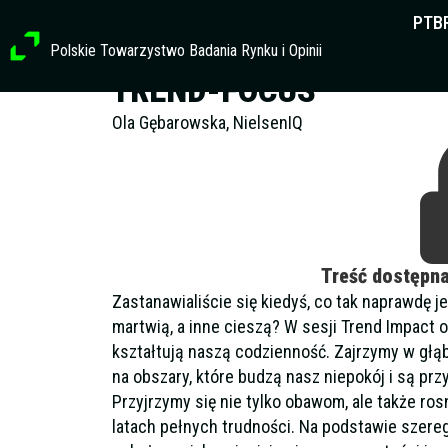
Przejdź
PTB
do
Polskie Towarzystwo Badania Rynku i Opinii
treści
TREND-FOCUS
Ola Gębarowska, NielsenIQ
Treść dostępn
Zastanawialiście się kiedyś, co tak naprawdę 
martwią, a inne cieszą? W sesji Trend Impact
kształtują naszą codzienność. Zajrzymy w głą
na obszary, które budzą nasz niepokój i są prz
Przyjrzymy się nie tylko obawom, ale także ro
latach pełnych trudności. Na podstawie szere