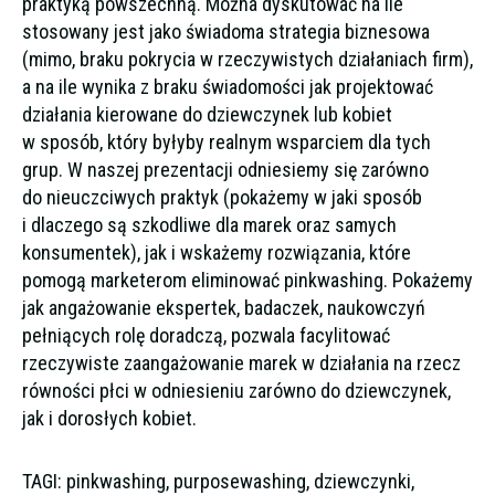
praktyką powszechną. Można dyskutować na ile
stosowany jest jako świadoma strategia biznesowa
(mimo, braku pokrycia w rzeczywistych działaniach firm),
a na ile wynika z braku świadomości jak projektować
działania kierowane do dziewczynek lub kobiet
w sposób, który byłyby realnym wsparciem dla tych
grup. W naszej prezentacji odniesiemy się zarówno
do nieuczciwych praktyk (pokażemy w jaki sposób
i dlaczego są szkodliwe dla marek oraz samych
konsumentek), jak i wskażemy rozwiązania, które
pomogą marketerom eliminować pinkwashing. Pokażemy
jak angażowanie ekspertek, badaczek, naukowczyń
pełniących rolę doradczą, pozwala facylitować
rzeczywiste zaangażowanie marek w działania na rzecz
równości płci w odniesieniu zarówno do dziewczynek,
jak i dorosłych kobiet.
TAGI: pinkwashing, purposewashing, dziewczynki,