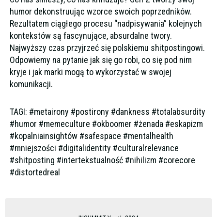
humor dekonstruując wzorce swoich poprzedników.
Rezultatem ciągłego procesu “nadpisywania” kolejnych
kontekstów są fascynujące, absurdalne twory.
Najwyższy czas przyjrzeć się polskiemu shitpostingowi.
Odpowiemy na pytanie jak się go robi, co się pod nim
kryje i jak marki mogą to wykorzystać w swojej
komunikacji.
TAGI: #metairony #postirony #dankness #totalabsurdity
#humor #memeculture #okboomer #żenada #eskapizm
#kopalniainsightów #safespace #mentalhealth
#mniejszości #digitalidentity #culturalrelevance
#shitposting #intertekstualność #nihilizm #corecore
#distortedreal