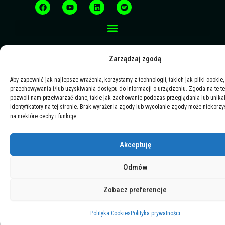
a
o
i
p
c
u
n
o
e
t
k
t
b
u
e
i
o
b
d
f
o
e
i
y
k
n
Zarządzaj zgodą
Aby zapewnić jak najlepsze wrażenia, korzystamy z technologii, takich jak pliki cookie,
przechowywania i/lub uzyskiwania dostępu do informacji o urządzeniu. Zgoda na te t
pozwoli nam przetwarzać dane, takie jak zachowanie podczas przeglądania lub unika
identyfikatory na tej stronie. Brak wyrażenia zgody lub wycofanie zgody może niekorzy
na niektóre cechy i funkcje.
Akceptuję
Odmów
Zobacz preferencje
Polityka Cookies
Polityka prywatności