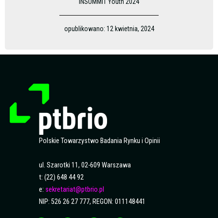
INSUMMIT Youth 2024
opublikowano:
12 kwietnia, 2024
Polskie Towarzystwo Badania Rynku i Opinii
ul. Szarotki 11, 02-609 Warszawa
t: (22) 648 44 92
e:
sekretariat@ptbrio.pl
NIP: 526 26 27 777, REGON: 011148441
F
Y
L
S