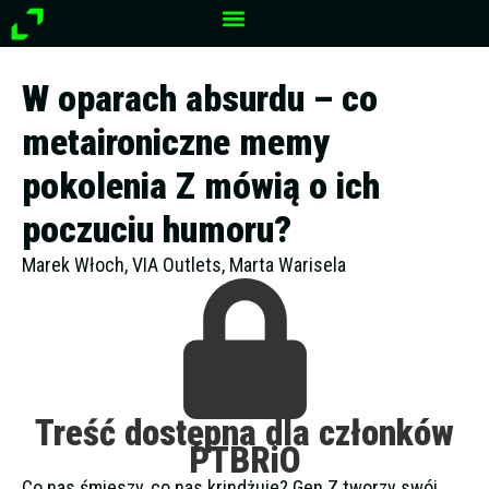
Przejdź
do
treści
W oparach absurdu – co
metaironiczne memy
pokolenia Z mówią o ich
poczuciu humoru?
Marek Włoch, VIA Outlets, Marta Warisela
Treść dostępna dla członków
PTBRiO
Co nas śmieszy, co nas krindżuje? Gen Z tworzy swój