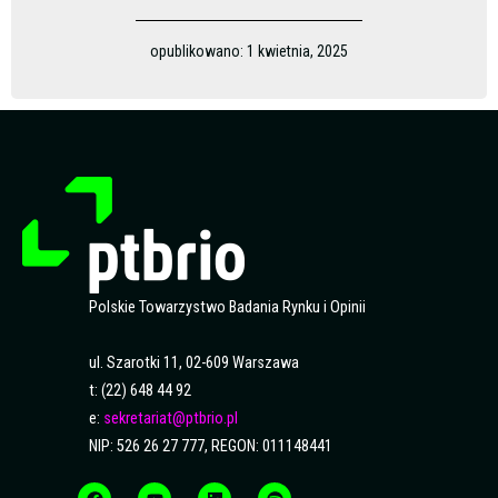
opublikowano:
1 kwietnia, 2025
Polskie Towarzystwo Badania Rynku i Opinii
ul. Szarotki 11, 02-609 Warszawa
t: (22) 648 44 92
e:
sekretariat@ptbrio.pl
NIP: 526 26 27 777, REGON: 011148441
F
Y
L
S
a
o
i
p