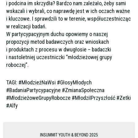
i podcina im skrzydła? Bardzo nam zależało, żeby sami
wskazali i wybrali, co naprawdę jest w ich oczach ważne
i kluczowe. I sprawdzili to w terenie, współuczestnicząc
w realizacji badań.
W partycypacyjnym duchu opowiemy o naszej
propozycji metod badawczych oraz wnioskach
i produktach z procesu w dwugłosie – badaczki
i nastoletniej uczestniczki “młodzieżowej grupy
roboczej”.
TAGI: #MłodzieżNaWsi #GłosyMłodych
#BadaniaPartycypacyjne #ZmianaSpołeczna
#MłodzieżoweGrupyRobocze #MłodziIPrzyszłość #Zetki
#Alfy
INSUMMIT YOUTH & BEYOND 2025