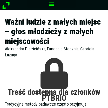
Przejdź
do
treści
Ważni ludzie z małych miejsc
– głos młodzieży z małych
miejscowości
Aleksandra Pierścińska, Fundacja Stocznia, Gabriela
Łazuga
Treść dostępna dla członków
PTBRiO
Tradycyjne metody badawcze często przyjmują