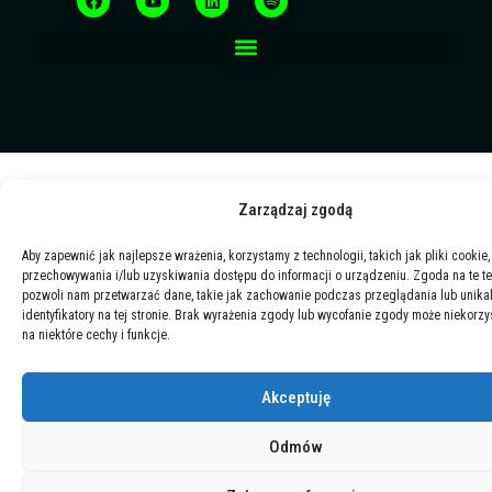
c
u
n
o
e
t
k
t
b
u
e
i
o
b
d
f
o
e
i
y
k
n
Zarządzaj zgodą
Aby zapewnić jak najlepsze wrażenia, korzystamy z technologii, takich jak pliki cookie,
przechowywania i/lub uzyskiwania dostępu do informacji o urządzeniu. Zgoda na te t
pozwoli nam przetwarzać dane, takie jak zachowanie podczas przeglądania lub unika
identyfikatory na tej stronie. Brak wyrażenia zgody lub wycofanie zgody może niekorzy
na niektóre cechy i funkcje.
Akceptuję
Odmów