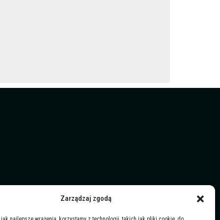
Zarządzaj zgodą
jak najlepsze wrażenia, korzystamy z technologii, takich jak pliki cookie, do