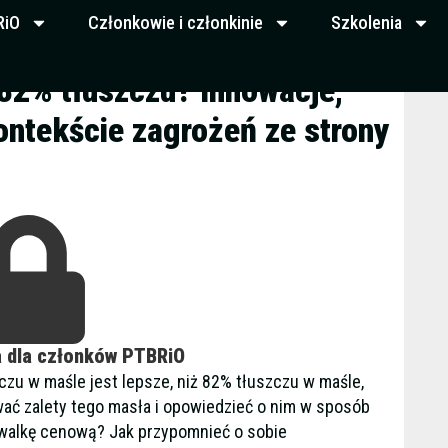
RiO
Członkowie i członkinie
Szkolenia
82% tłuszczu? Innowacje,
ontekście zagrożeń ze strony
a dla członków PTBRiO
zu w maśle jest lepsze, niż 82% tłuszczu w maśle,
wać zalety tego masła i opowiedzieć o nim w sposób
 walkę cenową? Jak przypomnieć o sobie