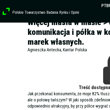
Przejdź
PTB
do
Polskie Towarzystwo Badania Rynku i Opinii
treści
Więcej masła w maśle > 
komunikacja i półka w k
marek własnych.
Agnieszka Antecka, Kantar Polska
Treść dostępn
Jak przekonać konsumenta, że moje 82% tłuszc
ale o połowę tańszym? W jaki sposób zdefinio
odpowiednio atrakcyjny, by przy półce wygrać