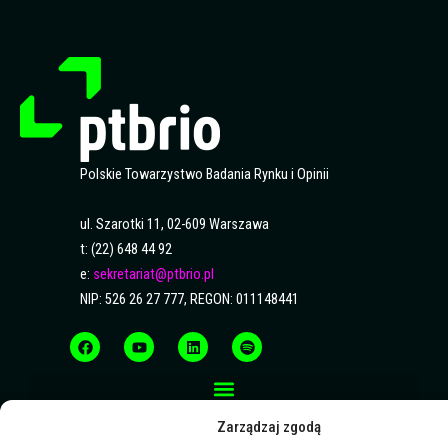
Polskie Towarzystwo Badania Rynku i Opinii
ul. Szarotki 11, 02-609 Warszawa
t: (22) 648 44 92
e:
sekretariat@ptbrio.pl
NIP: 526 26 27 777, REGON: 011148441
F
Y
L
S
a
o
i
p
c
u
n
o
e
t
k
t
b
u
e
i
o
b
d
f
o
e
i
y
k
n
Zarządzaj zgodą